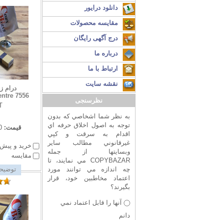
دانلود درایور
مقایسه محصولات
درج آگهی رایگان
درباره ما
ارتباط با ما
نقشه سایت
درام ز
ntre 7556
نظرسنجی
T
به نظر شما اشخاصي که بدون
توجه به اصول اخلاق حرفه اي
قیمت:
0
اقدام به سرقت و کپي
غيرقانوني مطالب ساير
خرید و پیش 
وبسايتها از جمله
مقایسه
COPYBAZAR مي نمايند، تا
چه اندازه مي توانند مورد
توضیحا
اعتماد مخاطبين خود، قرار
بگيرند؟
آنها را قابل اعتماد نمي
دانم