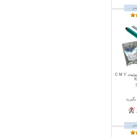
ر ...
ت C M Y
K
گیرید
ر ...