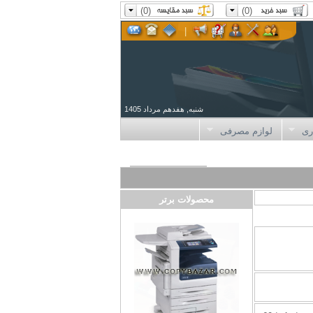
(0)
(0)
|
شنبه, هفدهم مرداد 1405
ری
لوازم مصرفی
محصولات برتر