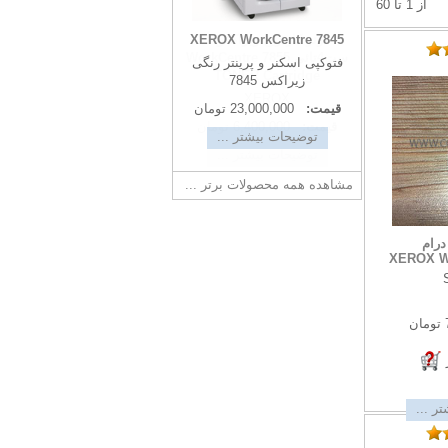
از 1 تا 60
تونر کارتریج زیراکس -
XEROX WorkCentre 7845
ست4تائی WorkCentre 7855
فتوکپی اسکنر و پرینتر رنگی
TONER Cartridge
زیراکس 7845
XEROX
قیمت:
23,000,000 تومان
قیمت:
6,400,000 تومان
توضیحات بیشتر ...
توضیحات بیشتر ...
مشاهده همه محصولات برتر ...
درام
XEROX Wo
ر ...