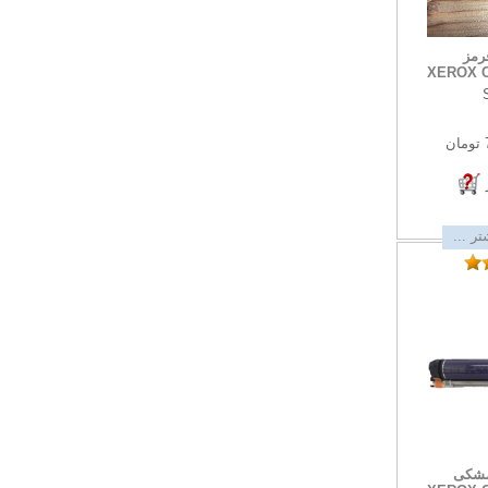
رمز
XEROX C
ر ...
مشکی