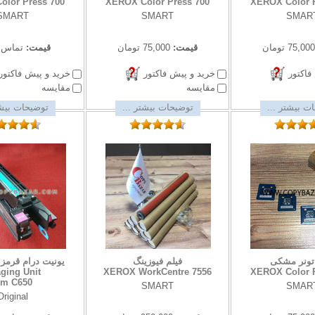
olor Press 700
XEROX Color Press 700
XEROX Color P
SMART
SMART
SMAR
75,000 تومان
قیمت:
75,000 تومان
قیمت:
تماس ب
فاکتور
خرید و پیش فاکتور
خرید و پیش فاکتور
مقایسه
مقایسه
ت بیشتر ...
توضیحات بیشتر ...
توضیحات بیشت
تونر مشکی
فیلم فیوزینگ
ging Unit
XEROX WorkCentre 7556
XEROX Color P
m C650
SMART
SMAR
Original