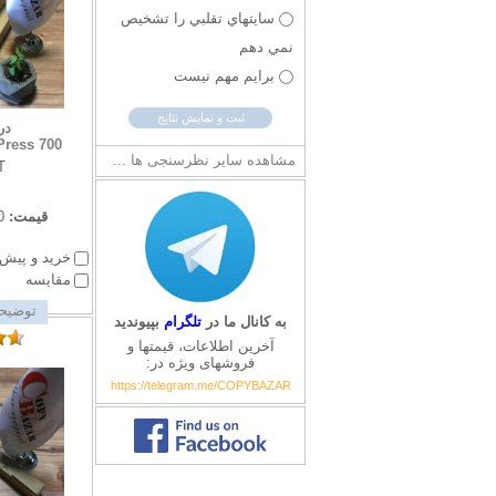
سايتهاي تقلبي را تشخيص
نمي دهم
برايم مهم نيست
در
ress 700
مشاهده سایر نظرسنجی ها ...
T
قیمت:
0
خرید و پیش 
مقایسه
توضیحا
به کانال ما در
تلگرام
بپیوندید
آخرین اطلاعات، قیمتها و
فروشهای ویژه در:
https://telegram.me/COPYBAZAR