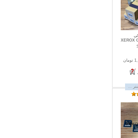
کی
XEROX C
مان
ر ...