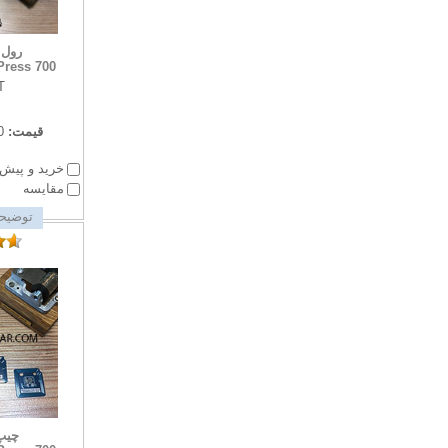
رول 
ress 700
T
قیمت:
0
خرید و پیش 
مقایسه
توضیحا
چیپ 