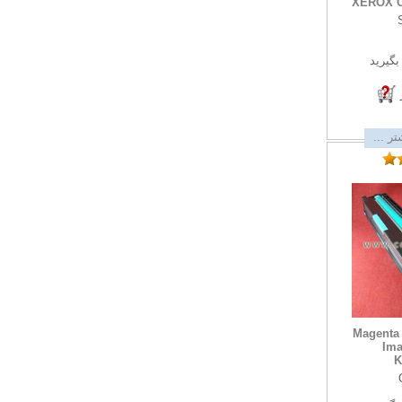
XEROX C
گیرید
ر ...
یونیت درام قرمز Magenta
Ima
K