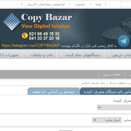
|
|
|
|
عضویت
فراموشی مشخصات کاربری
https://telegram.me/COPYBAZAR
به کانال رسمی کپی بازار در تلگرام بپیوندید:
اپ عریض
دستگاههای تمام کننده
چاپ و تبلیغات
تجهیزات ادا
ر
قطعات پرینتر
 و بخشهای مرتبط
مواد مصرفی فتوکپی
/
اس نام دستگاه مصرف کننده
جستجو بر اساس نام قطعه
صرف کننده
ساس: