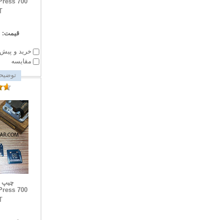
ress 700
T
قیمت:
خرید و پیش 
مقایسه
توضیحا
چیپ 
ress 700
T