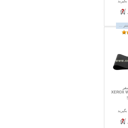
گیرید
ر ...
فر
XEROX Wo
گیرید