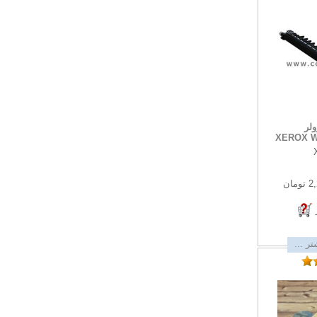
ولر
XEROX Wo
مان
ر ...