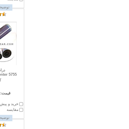
توضیحا
درا
nter 5755
T
قیمت:
خرید و پیش 
مقایسه
توضیحا