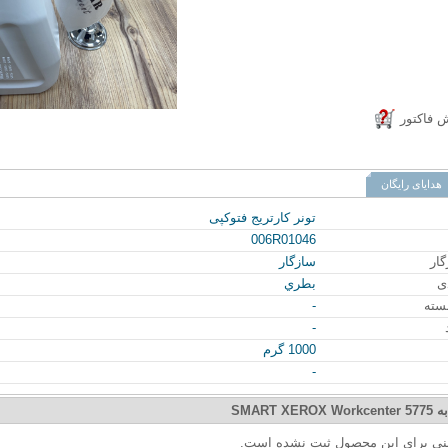
ش فاکتور
تونر کارتريج فتوکپی
006R01046
گار
سازگار
ی
بطري
بسته
-
-
1000 گرم
-
به
SMART XEROX Workcenter 5775
ینی برای این محصول ثبت نشده است.