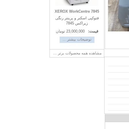
تونر کارتریج زیراکس -
XEROX WorkCentre 7845
ست4تائی WorkCentre 7855
فتوکپی اسکنر و پرینتر رنگی
TONER Cartridge
زیراکس 7845
XEROX
قیمت:
23,000,000 تومان
قیمت:
6,400,000 تومان
توضیحات بیشتر ...
توضیحات بیشتر ...
مشاهده همه محصولات برتر ...