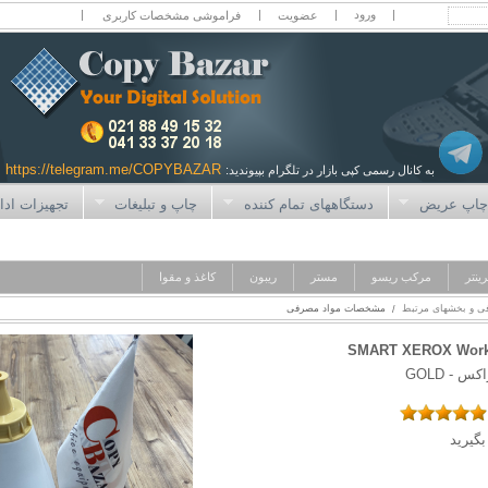
|
|
|
|
عضویت
فراموشی مشخصات کاربری
https://telegram.me/COPYBAZAR
به کانال رسمی کپی بازار در تلگرام بپیوندید:
اپ عریض
دستگاههای تمام کننده
چاپ و تبلیغات
تجهیزات ادا
ینتر
مرکب ریسو
مستر
ریبون
کاغذ و مقوا
ی و بخشهای مرتبط
مشخصات مواد مصرفی
/
SMART XEROX Workc
س - GOLD
گیرید