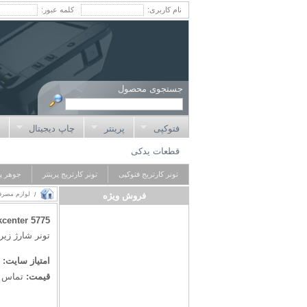
نام کاربری:
کلمه عبور:
جستجوی محصول
فتوکپی
پرینتر
چاپ دیجیتال
چ
قطعات یدکی
تونر کارتريج فتوکپی
تونر کارتريج پرینتر
جوهر پر
فروش ویژه
لوازم مصرف
/
enter 5775
تونر شارژ زیراک
امتیاز سایت:
قیمت:
تماس ب