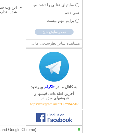
سايتهاي تقلبي را تشخيص
این وب سای
شده، ندارد
نمي دهم
برايم مهم نيست
مشاهده سایر نظرسنجی ها ...
به کانال ما در
تلگرام
بپیوندید
آخرین اطلاعات، قیمتها و
فروشهای ویژه در:
https://telegram.me/COPYBAZAR
ox and Google Chrome)