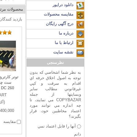
دانلود درایور
محصولات مرت
مقایسه محصولات
بازدید کنندگا
درج آگهی رایگان
درباره ما
ارتباط با ما
نقشه سایت
نظرسنجی
به نظر شما اشخاصي که بدون
تونر کارتری
توجه به اصول اخلاق حرفه اي
ست چها
اقدام به سرقت و کپي
DC 260
غيرقانوني مطالب ساير
وبسايتها از جمله
ART
COPYBAZAR مي نمايند، تا
(آکب
چه اندازه مي توانند مورد
8,400,000 تو
اعتماد مخاطبين خود، قرار
بگيرند؟
مقایسه
آنها را قابل اعتماد نمي
دانم